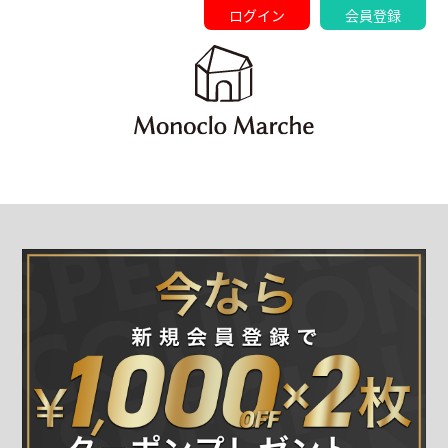
ログイン
会員登録