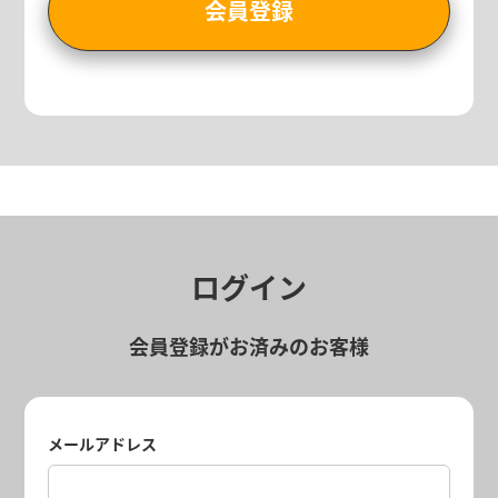
会員登録
ログイン
会員登録がお済みのお客様
メールアドレス