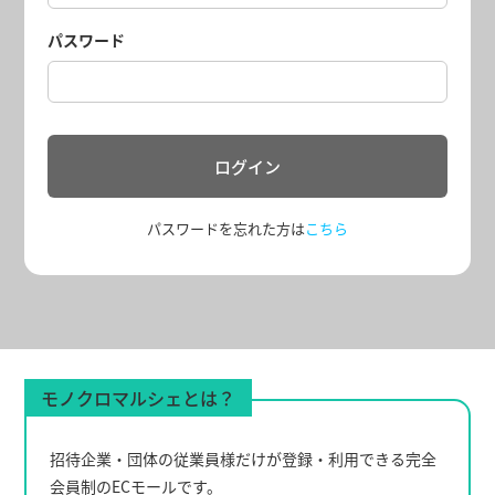
パスワード
パスワードを忘れた方は
こちら
モノクロマルシェとは？
招待企業・団体の従業員様だけが登録・利用できる完全
会員制のECモールです。