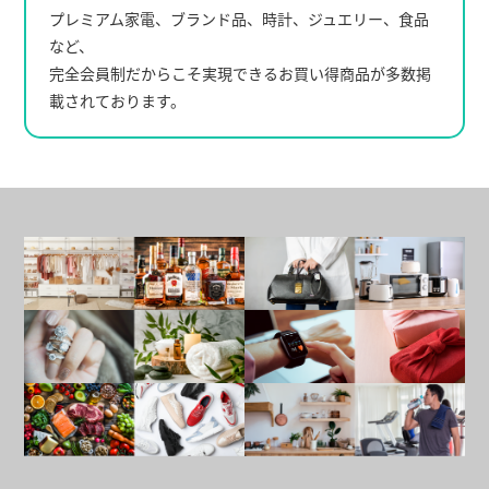
プレミアム家電、ブランド品、時計、ジュエリー、食品
など、
完全会員制だからこそ実現できるお買い得商品が多数掲
載されております。