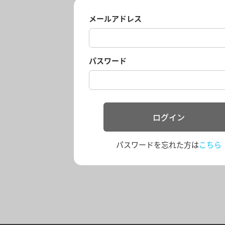
メールアドレス
パスワード
パスワードを忘れた方は
こちら