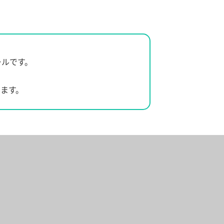
ールです。
ます。