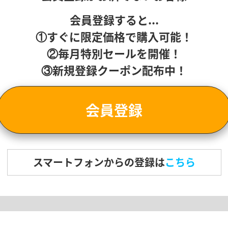
会員登録すると...
①すぐに限定価格で購入可能！
②毎月特別セールを開催！
③新規登録クーポン配布中！
会員登録
スマートフォンからの登録は
こちら