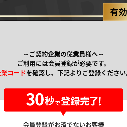
～ご契約企業の従業員様へ～
ご利用には会員登録が必要です。
企業コード
を確認し、下記よりご登録ください
会員登録がお済でないお客様